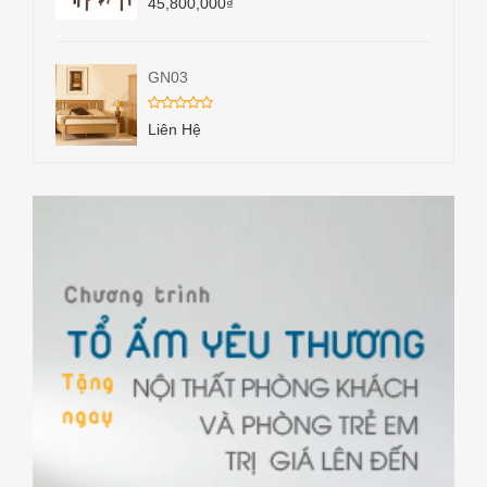
45,800,000
₫
GN03
Liên Hệ