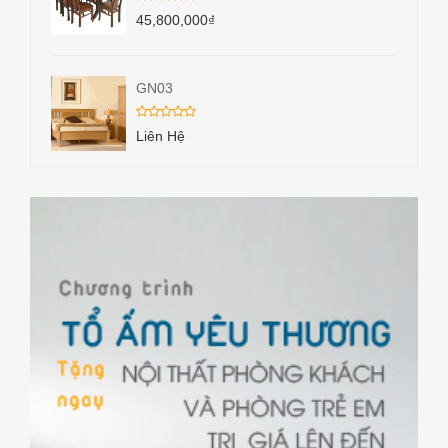
45,800,000
₫
GN03
Liên Hệ