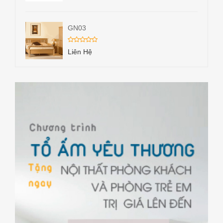
GN03
Liên Hệ