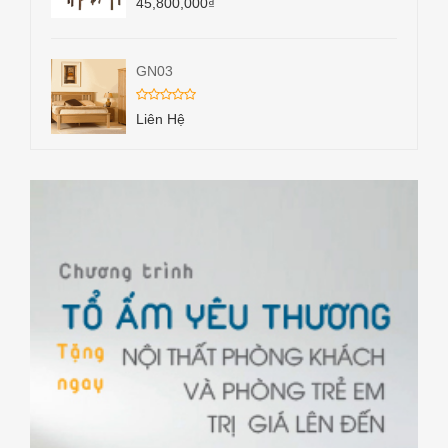
45,800,000
₫
GN03
Liên Hệ