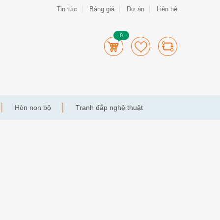
Tin tức
Bảng giá
Dự án
Liên hệ
0
Hòn non bộ
Tranh đắp nghệ thuật