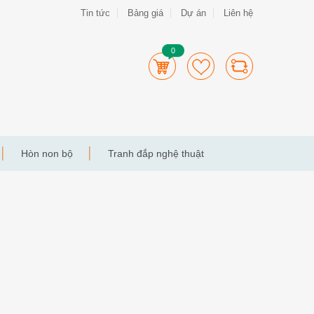
Tin tức
Bảng giá
Dự án
Liên hệ
0
Hòn non bộ
Tranh đắp nghệ thuật