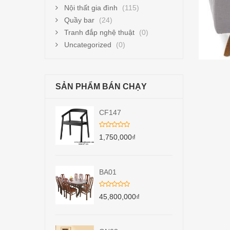
Nội thất gia đình
(115)
Quầy bar
(24)
Tranh đắp nghệ thuật
(0)
Uncategorized
(0)
SẢN PHẨM BÁN CHẠY
CF147
1,750,000
₫
BA01
45,800,000
₫