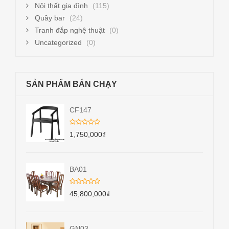
Nội thất gia đình
(115)
Quầy bar
(24)
Tranh đắp nghệ thuật
(0)
Uncategorized
(0)
SẢN PHẨM BÁN CHẠY
CF147
1,750,000
₫
BA01
45,800,000
₫
GN03