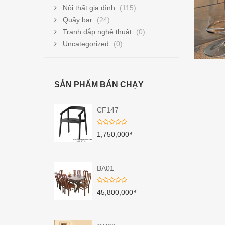
Nội thất gia đình
(115)
Quầy bar
(24)
Tranh đắp nghệ thuật
(0)
Uncategorized
(0)
SẢN PHẨM BÁN CHẠY
CF147
1,750,000
₫
BA01
45,800,000
₫