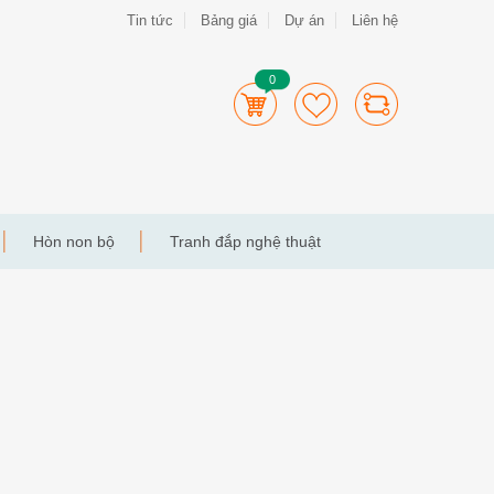
Tin tức
Bảng giá
Dự án
Liên hệ
0
Hòn non bộ
Tranh đắp nghệ thuật