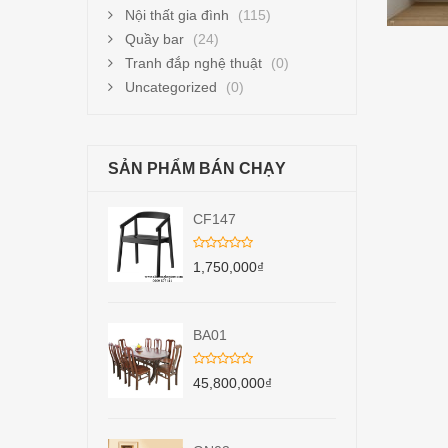
Nội thất gia đình
(115)
Quầy bar
(24)
Tranh đắp nghệ thuật
(0)
Uncategorized
(0)
SẢN PHẨM BÁN CHẠY
CF147
1,750,000
₫
BA01
45,800,000
₫