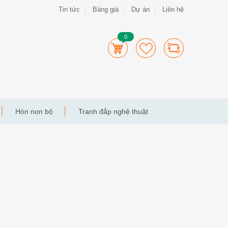
Tin tức
Bảng giá
Dự án
Liên hệ
0
Hòn non bộ
Tranh đắp nghệ thuật