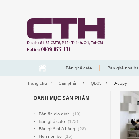
Bàn ghế cafe
Bàn ghế nhà h
Trang chủ
Sản phẩm
QB09
9-copy
9-
DANH MỤC SẢN PHẨM
COP
Bàn ăn gia đình
(10)
Bàn ghế cafe
(173)
Bàn ghế nhà hàng
(28)
Hòn non bộ
(15)