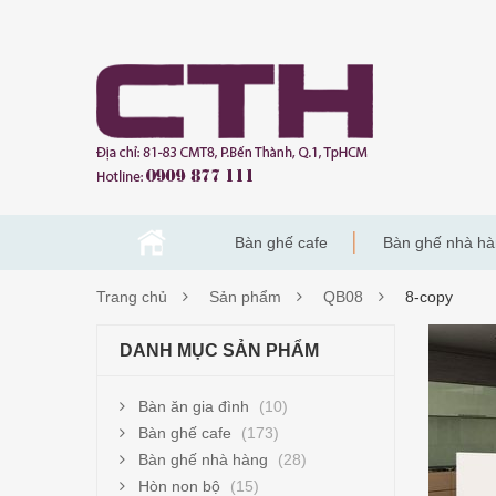
Bàn ghế cafe
Bàn ghế nhà h
Trang chủ
Sản phẩm
QB08
8-copy
8-
DANH MỤC SẢN PHẨM
COP
Bàn ăn gia đình
(10)
Bàn ghế cafe
(173)
Bàn ghế nhà hàng
(28)
Hòn non bộ
(15)