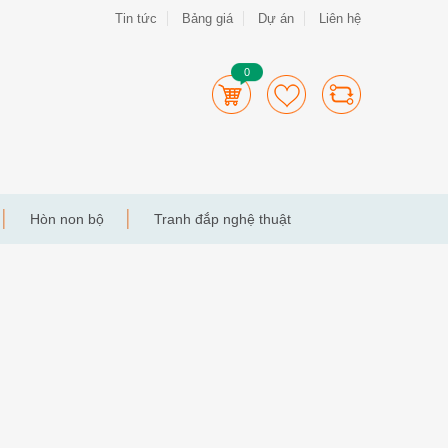
Tin tức
Bảng giá
Dự án
Liên hệ
0
Hòn non bộ
Tranh đắp nghệ thuật