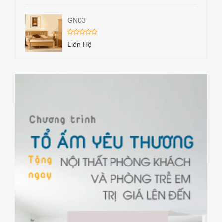
GN03
Liên Hệ