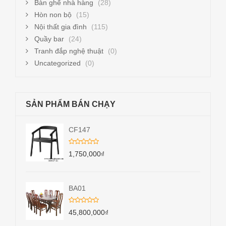
Bàn ghế nhà hàng
(28)
Hòn non bộ
(15)
Nội thất gia đình
(115)
Quầy bar
(24)
Tranh đắp nghệ thuật
(0)
Uncategorized
(0)
SẢN PHẨM BÁN CHẠY
CF147
1,750,000
₫
BA01
45,800,000
₫