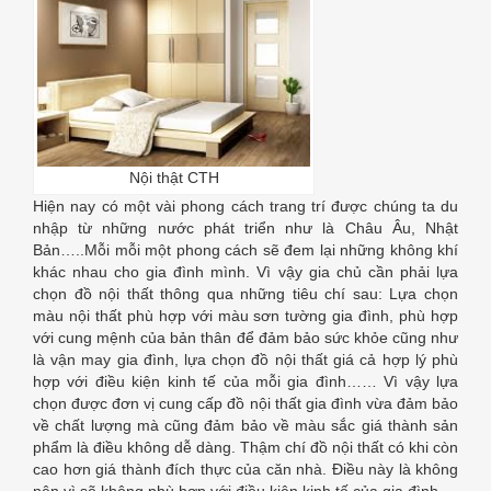
Nội thật CTH
Hiện nay có một vài phong cách trang trí được chúng ta du
nhập từ những nước phát triển như là Châu Âu, Nhật
Bản…..Mỗi mỗi một phong cách sẽ đem lại những không khí
khác nhau cho gia đình mình. Vì vậy gia chủ cần phải lựa
chọn đồ nội thất thông qua những tiêu chí sau: Lựa chọn
màu nội thất phù hợp với màu sơn tường gia đình, phù hợp
với cung mệnh của bản thân để đảm bảo sức khỏe cũng như
là vận may gia đình, lựa chọn đồ nội thất giá cả hợp lý phù
hợp với điều kiện kinh tế của mỗi gia đình…… Vì vậy lựa
chọn được đơn vị cung cấp đồ nội thất gia đình vừa đảm bảo
về chất lượng mà cũng đảm bảo về màu sắc giá thành sản
phẩm là điều không dễ dàng. Thậm chí đồ nội thất có khi còn
cao hơn giá thành đích thực của căn nhà. Điều này là không
nên vì sẽ không phù hợp với điều kiện kinh tế của gia đình.