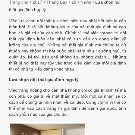
Trang chủ
2017
Tháng Bảy
28
News
Lựa chọn nội
thất gia đình hợp lý
Việc lựa chọn nội thất gia đình hiện nay phải hết sức là cẩn
LỰA
thận bởi lẽ sẽ nếu không giá trị của nội thất gia đình sẽ cao
hơn cả giá trị của căn nhà. Chính vì thế việc trahng trí nội
CHỌN
thất gia đình luôn cần phải có sựh cân đo đóng đếm kỹ
lưỡng của gia chủ. Những nội thất gia đình mà chúng ta dù
NỘI
muốn hay không thì bắt buộc phải sắm như : gường ngủ, tủ
quần áo, kệ tivi, bàn ghế phòng ăn, phòng khách…. Những
THẤT
thiết bị nội thất này tùy vào từng điều kiện của mỗi gia đình
thì có những kiểu dáng khác nhau.
GIA
Lựa chọn nội thất gia đình hợp lý
ĐÌNH
Việc trang hoàng cho căn nhà không chỉ có giá trị kinh tế mà
HỢP
còn phải có giá trị về mặt thẩm mỹ. Mỗi một cá nhân sẽ có
cách để chúng ta nhìn nhận về cái đẹp. Cũng chính vì thế có
LÝ
thể nhìn vào cách trang trí gia đình để đánh giá được tính
cách phần nào của gia chủ đó.