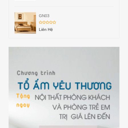
GN03
Liên Hệ