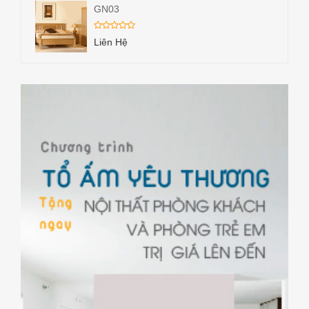
GN03
Liên Hệ