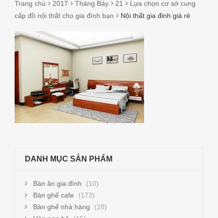
Trang chủ
2017
Tháng Bảy
21
Lựa chọn cơ sở cung
cấp đồ nội thất cho gia đình bạn
Nội thất gia đinh giá rẻ
NỘI
THẤT
GIA
ĐINH
GIÁ
RẺ
DANH MỤC SẢN PHẨM
Bàn ăn gia đình
(10)
Bàn ghế cafe
(173)
Bàn ghế nhà hàng
(28)