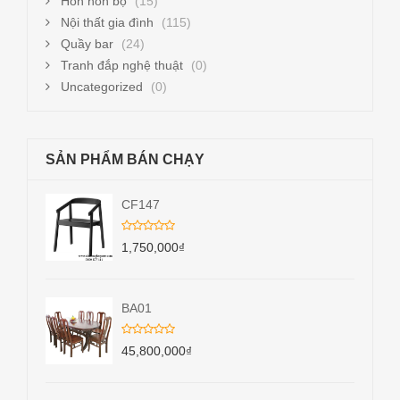
Hòn non bộ
(15)
Nội thất gia đình
(115)
Quầy bar
(24)
Tranh đắp nghệ thuật
(0)
Uncategorized
(0)
SẢN PHẨM BÁN CHẠY
CF147
1,750,000
₫
BA01
45,800,000
₫