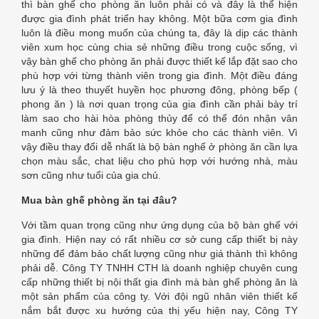
thì bàn ghế cho phòng ăn luôn phải có và đây là thể hiện
được gia đình phát triển hay không. Một bữa cơm gia đình
luôn là điều mong muốn của chúng ta, đây là dịp các thành
viên xum học cùng chia sẻ những điều trong cuộc sống, vì
vậy bàn ghế cho phòng ăn phải được thiết kế lắp đặt sao cho
phù hợp với từng thành viên trong gia đình. Một điều đáng
lưu ý là theo thuyết huyền học phương đông, phòng bếp (
phong ăn ) là nơi quan trọng của gia đình cần phải bày trí
làm sao cho hài hòa phòng thủy để có thể đón nhận vân
manh cũng như đảm bảo sức khỏe cho các thành viên. Vì
vậy điều thay đổi dễ nhất là bộ bàn nghế ở phòng ăn cần lựa
chọn màu sắc, chat liệu cho phù hợp với hướng nhà, màu
sơn cũng như tuổi của gia chủ.
Mua bàn ghế phòng ăn tại đâu?
Với tầm quan trọng cũng như ứng dụng của bộ bàn ghế với
gia đình. Hiện nay có rất nhiều cơ sở cung cấp thiết bị này
những để đảm bảo chất lượng cũng như giá thành thì không
phải dễ. Công TY TNHH CTH là doanh nghiệp chuyên cung
cấp những thiết bị nội thất gia đình mà bàn ghế phòng ăn là
một sản phẩm của công ty. Với đội ngũ nhân viên thiết kế
nắm bắt được xu hướng của thị yếu hiện nay, Công TY