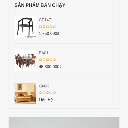
SẢN PHẨM BÁN CHẠY
CF147
1,750,000
₫
BA01
45,800,000
₫
GN03
Liên Hệ