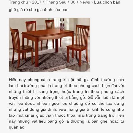
Trang chủ
2017
Tháng Sáu
30
News
Lựa chọn bàn
ghế giá rẻ cho gia đình của bạn
LỰA
CHỌN
BÀN
GHẾ
GIÁ
Hiện nay phong cách trang trí nội thất gia đình thường chia
RẺ
làm hai trường phái là trang trí theo phong cách hiện đại với
những thiết bị sang trọng hoặc trang trí theo phong cách
CHO
truyền thống với những thiết bị bằng gỗ. Gỗ vẫn luôn là một
vật liệu được nhiều người ưu chuộng để có thể tạo dựng
GIA
những vật dụng gia đình, vừa mang giá trị kinh tế cũng như
tạo một cmar giác thân thuộc thoải mái trong trang trí. Hiện
ĐÌNH
nay những vật liệu bằng gỗ là thường là bàn ghế hoặc tủ
quần áo.
CỦA