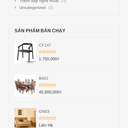
Tranh đắp nghệ thuật
(0)
Uncategorized
(0)
SẢN PHẨM BÁN CHẠY
CF147
1,750,000
₫
BA01
45,800,000
₫
GN03
Liên Hệ