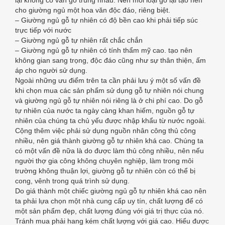
cho giường ngủ một hoa văn độc đáo, riêng biệt.
– Giường ngủ gỗ tự nhiên có độ bền cao khi phải tiếp súc
trực tiếp với nước
– Giường ngủ gỗ tự nhiên rất chắc chắn
– Giường ngủ gỗ tự nhiên có tính thẩm mỹ cao. tạo nên
không gian sang trọng, độc đáo cũng như sự thân thiện, ấm
áp cho người sử dụng.
Ngoài những ưu điểm trên ta cần phải lưu ý một số vấn đề
khi chọn mua các sản phẩm sử dụng gỗ tự nhiên nói chung
và giường ngủ gỗ tự nhiên nói riêng là ở chi phí cao. Do gỗ
tự nhiên của nước ta ngày càng khan hiếm, nguồn gỗ tự
nhiên của chúng ta chủ yếu được nhập khẩu từ nước ngoài.
Cộng thêm việc phải sử dụng nguồn nhân công thủ công
nhiều, nên giá thành giường gỗ tự nhiên khá cao. Chúng ta
có một vấn đề nữa là do được làm thủ công nhiều, nên nếu
người thợ gia công không chuyên nghiệp, làm trong môi
trường không thuận lợi, giường gỗ tự nhiên còn có thể bị
cong, vênh trong quá trình sử dụng.
Do giá thành một chiếc giường ngủ gỗ tự nhiên khá cao nên
ta phải lựa chọn một nhà cung cấp uy tín, chất lượng để có
một sản phẩm đẹp, chất lượng đúng với giá trị thực của nó.
Tránh mua phải hang kém chất lượng với giá cao. Hiểu được