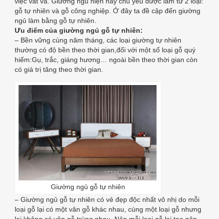
việc vất vả. Giường ngủ hiện nay chủ yếu được làm từ 2 loại:
gỗ tự nhiên và gỗ công nghiệp. Ở đây ta đề cập đến giường
KÍCH
ngủ làm bằng gỗ tự nhiên.
Ưu điểm của giường ngủ gỗ tự nhiên:
THƯỚC
– Bền vững cùng năm tháng, các loại giường tự nhiên
thường có độ bền theo thời gian,đối với một số loại gỗ quý
hiếm:Gụ, trắc, giáng hương… ngoài bền theo thời gian còn
có giá trị tăng theo thời gian.
Giường ngủ gỗ tự nhiên
– Giường ngủ gỗ tự nhiên có vẻ đẹp độc nhất vô nhị do mỗi
loại gỗ lại có một vân gỗ khác nhau, cùng một loại gỗ nhưng
lại không có vân gỗ trùng nhau. Nên mỗi loại gỗ lại tạo nên