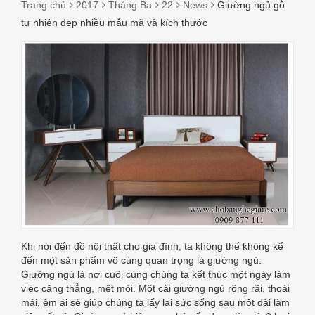
Trang chủ
2017
Tháng Ba
22
News
Giường ngủ gỗ
tự nhiên đẹp nhiều mẫu mã và kích thước
GIƯỜNG
NGỦ
GỖ
TỰ
NHIÊN
ĐẸP
NHIỀU
Khi nói đến đồ nội thất cho gia đình, ta không thể không kể
MẪU
đến một sản phẩm vô cùng quan trọng là giường ngủ.
Giường ngủ là nơi cuôi cùng chúng ta kết thúc một ngày làm
MÃ
việc căng thẳng, mệt mỏi. Một cái giường ngủ rộng rãi, thoải
mái, êm ái sẽ giúp chúng ta lấy lại sức sống sau một dài làm
VÀ